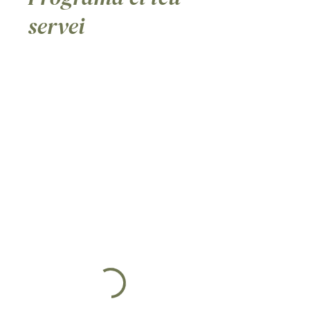
servei