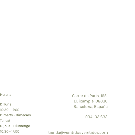
Horaris
Carrer de París, 165,
L'Eixample, 08036
Dilluns
Barcelona, España
10:30 - 17:00
Dimarts - Dimecres
934 103 633
Tancat
Dijous - Diumenge
10:30 - 17:00
tienda@veintidosveintidos.com