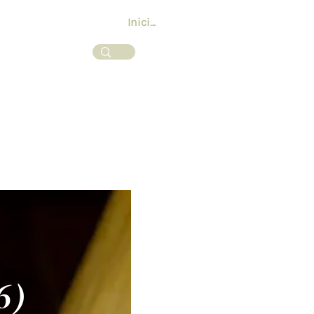
Inicia la sessió
ess y Eventos
6)