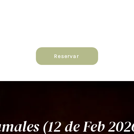
y
Reserva
Regalos y más...
22 Busin
Reservar
males (12 de Feb 202