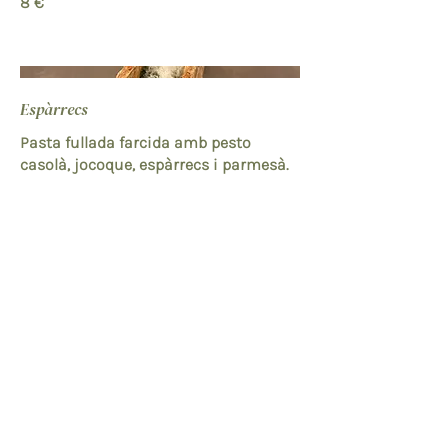
8 €
Espàrrecs
Pasta fullada farcida amb pesto
casolà, jocoque, espàrrecs i parmesà.
6,5 €
Horaris
Carrer de París, 165,
L'Eixample, 08036
Dilluns
Barcelona, España
10:30 - 17:00
Dimarts - Dimecres
Tancat
tienda@veintidosveintidos.com
934 103 633
Dijous - Diumenge
10:30 - 17:00