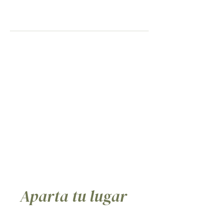
Tarta de nuez pecana y helado de boniato
ahumado.
Mezcamaica (+ 4€)
Aparta tu lugar