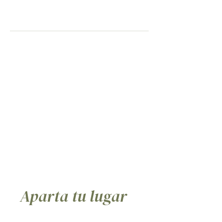
Tarta de nuez pecana y helado de boniato
ahumado.
Mezcamaica (+ 4€)
Aparta tu lugar