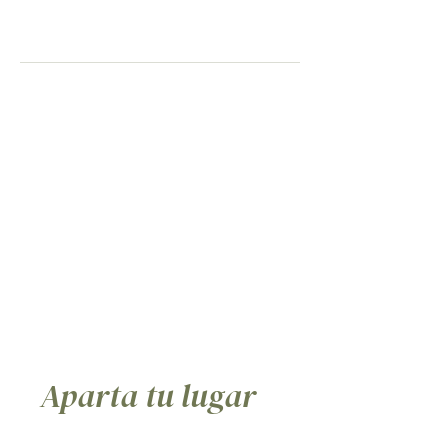
Tarta de nuez pecana y helado de boniato
ahumado.
Mezcamaica (+ 4€)
Aparta tu lugar