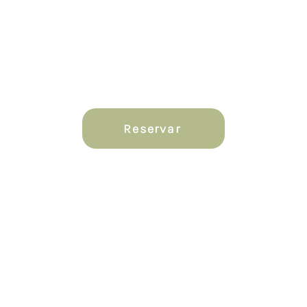
Reservas
Regalos y más...
22 Busine
Reservar
Especial de las Madre