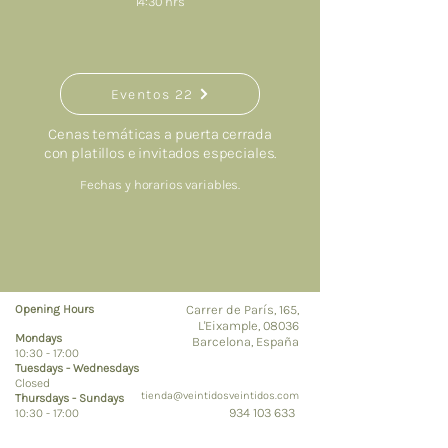
14:30 hrs
Eventos 22
Cenas temáticas a puerta cerrada
con platillos e invitados especiales.
Fechas y horarios variables.
Opening Hours
Carrer de París, 165,
L'Eixample, 08036
Mondays
Barcelona, España
10:30 - 17:00​
Tuesdays - Wednesdays
Closed
tienda@veintidosveintidos.com
Thursdays - Sundays
934 103 633
10:30 - 17:00​