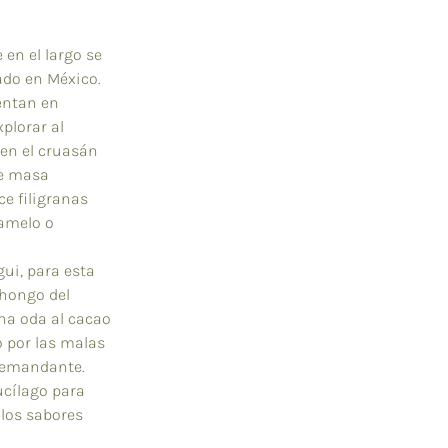
en el largo se 
ado en México. 
entan en 
plorar al 
en el cruasán 
de masa 
e filigranas 
amelo o 
ui, para esta 
 hongo del 
una oda al cacao 
o por las malas 
demandante. 
ucílago para 
los sabores 