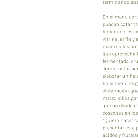
terminando sus
En el menú cort
pueden catar ta
A menudo, estos
vitrina, al fin 
máximo los prod
que aprovecha l
fermentada, cru
como tostar par
elaborar un hel
En el menú larg
elaboración que
maíz), kikos gar
que no olvida e
cosechas en lo
“Quiero hacer co
presentar este 
ácidos y frutal