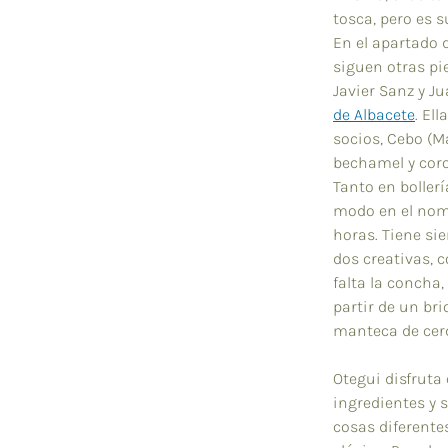
tosca, pero es s
En el apartado d
siguen otras pi
Javier Sanz y J
de Albacete
. El
socios, Cebo (Ma
bechamel y cor
Tanto en boller
modo en el nomb
horas. Tiene si
dos creativas, 
falta la concha,
partir de un br
manteca de cerd
Otegui disfruta
ingredientes y 
cosas diferente