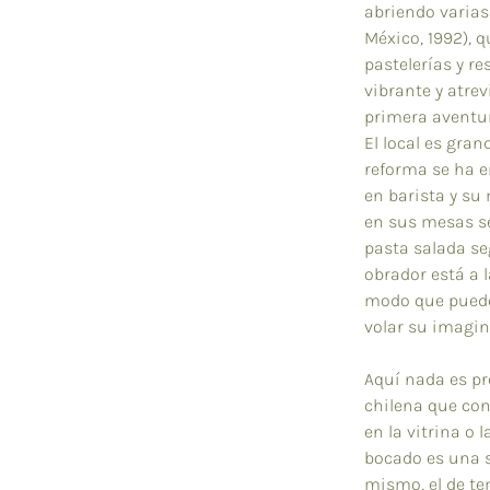
abriendo varias
México, 1992), q
pastelerías y r
vibrante y atrev
primera aventur
El local es grand
reforma se ha e
en barista y su
en sus mesas s
pasta salada se
obrador está a l
modo que puede 
volar su imagina
Aquí nada es pre
chilena que con
en la vitrina o 
bocado es una s
mismo, el de te