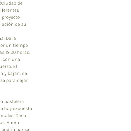
 (Ciudad de 
iferentes 
 proyecto 
ciación de su 
a. De la 
por un tiempo 
s 19:00 horas, 
, con una 
erzo. El 
n y bajan, de 
se para dejar 
na pastelera 
ue hay expuesta 
ionales. Cada 
os. Ahora 
 podría parecer 