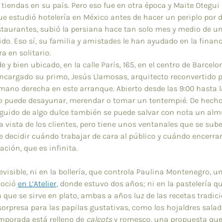
 tiendas en su país. Pero eso fue en otra época y Maite Otegui
ue estudió hotelería en México antes de hacer un periplo por d
estaurantes, subió la persiana hace tan solo mes y medio de un
ido. Eso sí, su familia y amistades le han ayudado en la finan
a en solitario.
e y bien ubicado, en la calle París, 165, en el centro de Barcelon
ncargado su primo, Jesús Llamosas, arquitecto reconvertido 
 mano derecha en este arranque. Abierto desde las 9:00 hasta la
e puede desayunar, merendar o tomar un tentempié. De hecho
guido de algo dulce también se puede salvar con nota un almu
a vista de los clientes, pero tiene unos ventanales que se sube
decidir cuándo trabajar de cara al público y cuándo encerrar
ción, que es infinita.
visible, ni en la bollería, que controla Paulina Montenegro, u
oció 
en L’Atelier,
 donde estuvo dos años; ni en la pastelería q
la que se sirve en plato, ambas a años luz de las recetas tradic
orpresa para las papilas gustativas, como los hojaldres salad
mporada está relleno de 
calçots
 y romesco, una propuesta que