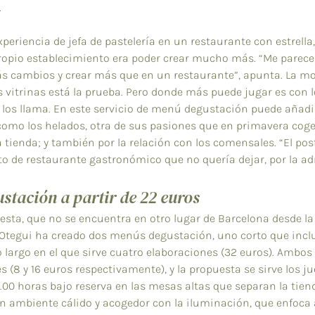
.
periencia de jefa de pastelería en un restaurante con estrella, 
opio establecimiento era poder crear mucho más. “Me parece
s cambios y crear más que en un restaurante”, apunta. La m
s vitrinas está la prueba. Pero donde más puede jugar es con l
a los llama. En este servicio de menú degustación puede añadi
como los helados, otra de sus pasiones que en primavera cog
tienda; y también por la relación con los comensales. “El post
to de restaurante gastronómico que no quería dejar, por la adr
stación a partir de 22 euros
esta, que no se encuentra en otro lugar de Barcelona desde la
 Otegui ha creado dos menús degustación, uno corto que incl
ro largo en el que sirve cuatro elaboraciones (32 euros). Amb
 (8 y 16 euros respectivamente), y la propuesta se sirve los jue
7.00 horas bajo reserva en las mesas altas que separan la tiend
n ambiente cálido y acogedor con la iluminación, que enfoca a