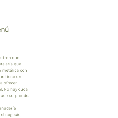
enú
Butrón que 
telería que 
a metálica con 
ue tiene un 
a ofrecer 
l. No hay duda 
todo sorprende.
anadería 
el negocio, 