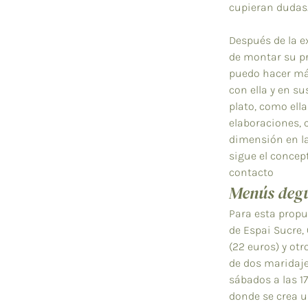
cupieran dudas
Después de la ex
de montar su pr
puedo hacer má
con ella y en su
plato, como ell
elaboraciones, 
dimensión en la 
sigue el concep
contacto
Menús degu
Para esta propu
de Espai Sucre,
(22 euros) y ot
de dos maridajes
sábados a las 1
donde se crea u