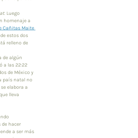
at
. Luego 
en homenaje a 
e Cañitas Maite 
 de estos dos 
tá relleno de 
a de algún 
 a las 22:22 
dos de México y 
u país natal no 
 se elabora a 
que lleva 
ando 
 de hacer 
iende a ser más 