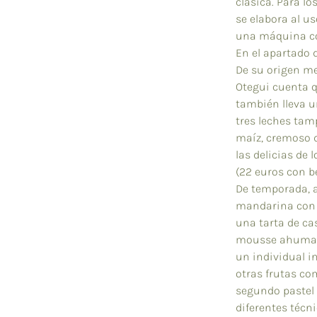
clásica. Para l
se elabora al u
una máquina cor
En el apartado 
De su origen me
Otegui cuenta q
también lleva u
tres leches tam
maíz, cremoso d
las delicias de 
(22 euros con b
De temporada, 
mandarina con
una tarta de c
mousse ahumada 
un individual in
otras frutas co
segundo pastel 
diferentes técni