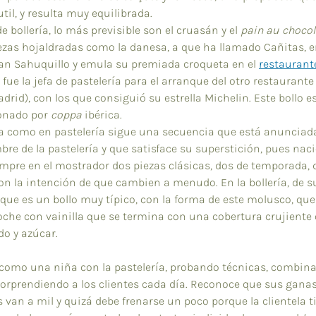
util, y resulta muy equilibrada.
e bollería, lo más previsible son el cruasán y el 
pain au chocol
ezas hojaldradas como la danesa, a que ha llamado Cañitas, 
uan Sahuquillo y emula su premiada croqueta en el 
restaurant
la fue la jefa de pastelería para el arranque del otro restaurante
drid), con los que consiguió su estrella Michelin. Este bollo es
onado por 
coppa
 ibérica.
ía como en pastelería sigue una secuencia que está anunciad
re de la pastelería y que satisface su superstición, pues nació
empre en el mostrador dos piezas clásicas, dos de temporada, 
con la intención de que cambien a menudo. En la bollería, de s
 que es un bollo muy típico, con la forma de este molusco, que
ioche con vainilla que se termina con una cobertura crujiente 
o y azúcar.
 como una niña con la pastelería, probando técnicas, combin
sorprendiendo a los clientes cada día. Reconoce que sus ganas
s van a mil y quizá debe frenarse un poco porque la clientela t