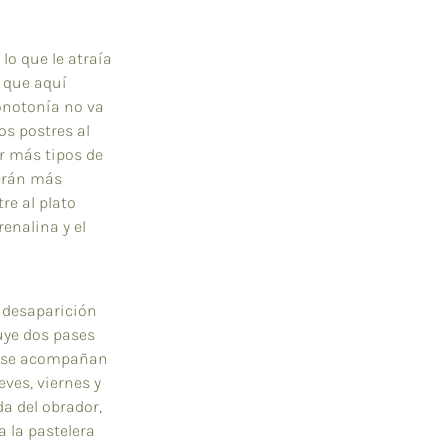
lo que le atraía 
 que aquí 
onotonía no va 
os postres al 
r más tipos de 
erán más 
re al plato 
enalina y el 
 desaparición 
uye dos pases 
os se acompañan 
ves, viernes y 
a del obrador, 
 la pastelera 