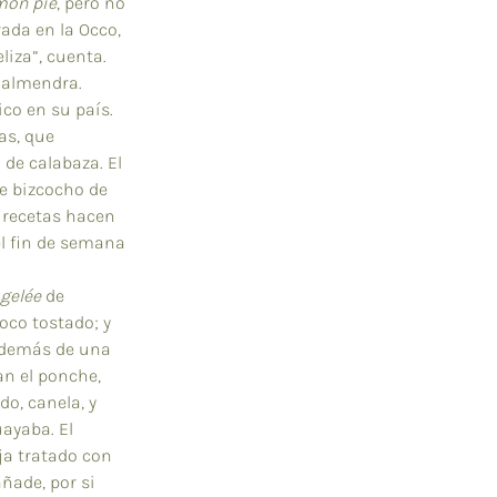
mon pie
, pero no 
da en la Occo, 
iza”, cuenta. 
 almendra.
co en su país. 
as, que 
de calabaza. El 
e bizcocho de 
 recetas hacen 
el fin de semana 
gelée 
de 
oco tostado; y 
además de una 
n el ponche, 
o, canela, y 
ayaba. El 
ja tratado con 
ñade, por si 