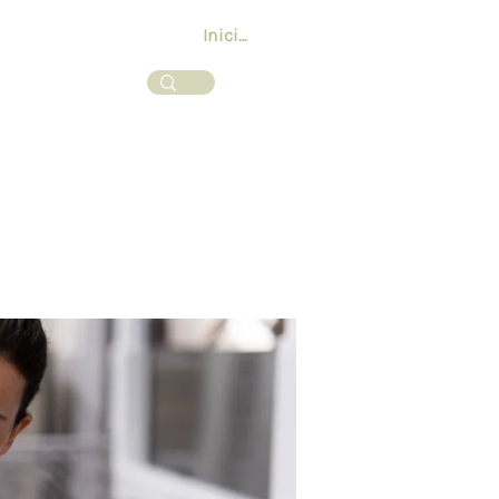
Iniciar sesión
ss y Catering