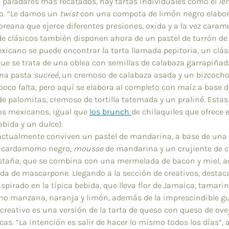
os paladares más recatados, hay tartas individuales como el 
le
so. “Le damos un 
twist
 con una compota de limón negro elabora
eana que ejerce diferentes presiones, oxida y a la vez caramel
de clásicos también disponen ahora de un pastel de turrón de
xicano se puede encontrar la tarta llamada pepitoria, un clási
ue se trata de una oblea con semillas de calabaza garrapiñad
na pasta 
sucreé
, un cremoso de calabaza asada y un bizcocho 
poco falta, pero aquí se elabora al completo con maíz a base d
e palomitas, cremoso de tortilla tatemada y un praliné. Estas
los mexicanos, igual que 
los brunch 
de chilaquiles que ofrece 
ebida y un dulce).
actualmente conviven un pastel de mandarina, a base de una 
 cardamomo negro, 
mousse
 de mandarina y un crujiente de c
astaña, que se combina con una mermelada de bacon y miel, 
de mascarpone. Llegando a la sección de creativos, destaca
spirado en la típica bebida, que lleva flor de Jamaica, tamarind
mo manzana, naranja y limón, además de la imprescindible gu
creativo es una versión de la tarta de queso con queso de ove
cas. “La intención es salir de hacer lo mismo todos los días”, a