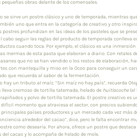
 pequeñas obras delante de los comensales.
o se sirve un postre clásico y uno de temporada, mientras que 
mbién uno que entra en la categoría de creativo y otro inspir
 postres profundizan en las ideas de los pasteles que se pres
y al cabo seguir las reglas del producto de temporada conlleva ex
uctos cuando toca. Por ejemplo, el clásico es una inmersión 
as mermas de esta pasta que elaboran a diario. Con retales 
asanes que no se han vendido o los restos de elaboración, hac
tes con mantequilla y miso en la Ocoo para conseguir un car
ado que recuerda al sabor de la fermentación.
o hay un tributo al maíz. “Sin maíz no hay país”, recuerda Oteg
 lleva cremoso de tortilla tatemada, helado de 
huitlacoche
 (el
rapiñados y polvo de tortilla tatemada. El postre creativo es 
l difícil momento que atraviesa el sector, con precios subiend
s principales países productores y un mercado cada vez más 
nciencia alrededor del cacao”, dice, pero le falta encontrar m
postre como desearía. Por ahora, ofrece un postre que destaca 
es del cacao y lo acompaña de helado de mole.