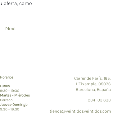
u oferta, como 
Next
Horarios
Carrer de París, 165,
L'Eixample, 08036
Lunes
Barcelona, España
9:30 - 19:30​
Martes - Miércoles
934 103 633
Cerrado
Jueves-Domingo
9:30 - 19:30​
tienda@veintidosveintidos.com