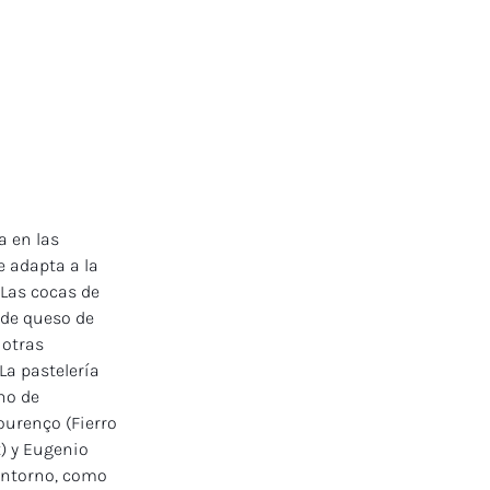
 en las 
e adapta a la 
Las cocas de 
s de queso de 
otras 
a pastelería 
no de 
urenço (Fierro 
) y Eugenio 
entorno, como 