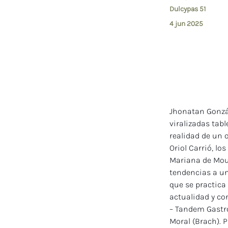
Dulcypas 51
4 jun 2025
Jhonatan Gonzál
viralizadas tab
realidad de un 
Oriol Carrió, lo
Mariana de Mour
tendencias a un
que se practica 
actualidad y co
– Tandem Gastro
Moral (Brach). 