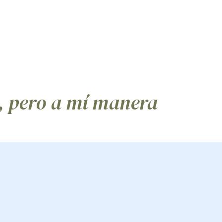
Reservas
Regalos y más...
22 Busine
, pero a mí manera