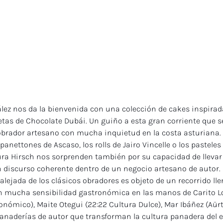
ez nos da la bienvenida con una colección de cakes inspirada
letas de Chocolate Dubái. Un guiño a esta gran corriente que s
obrador artesano con mucha inquietud en la costa asturiana. 
s panettones de Ascaso, los rolls de Jairo Vincelle o los pastele
a Hirsch nos sorprenden también por su capacidad de llevar 
 discurso coherente dentro de un negocio artesano de autor. L
alejada de los clásicos obradores es objeto de un recorrido lle
n mucha sensibilidad gastronómica en las manos de Carito Lo
nómico), Maite Otegui (22:22 Cultura Dulce), Mar Ibáñez (Aürt
Panaderías de autor que transforman la cultura panadera del 