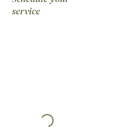
service